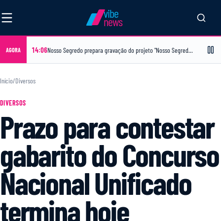
vibe
news
14:06
Nosso Segredo prepara gravação do projeto "Nosso Segredo em Casa" no bairro Papagaio, no dia 16 de agosto
AGORA
Início
/
Diversos
DIVERSOS
Prazo para contestar
gabarito do Concurso
Nacional Unificado
termina hoje