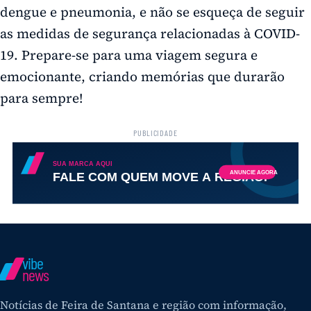
dengue e pneumonia, e não se esqueça de seguir
as medidas de segurança relacionadas à COVID-
19. Prepare-se para uma viagem segura e
emocionante, criando memórias que durarão
para sempre!
PUBLICIDADE
vibe
news
Notícias de Feira de Santana e região com informação,