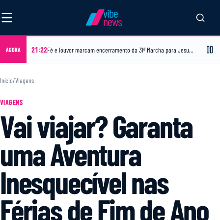
vibe
news
21:22
Fé e louvor marcam encerramento da 31ª Marcha para Jesus em Feira de Santana
AGORA
Início
/
Viagens
VIAGENS
Vai viajar? Garanta
uma Aventura
Inesquecível nas
Férias de Fim de Ano