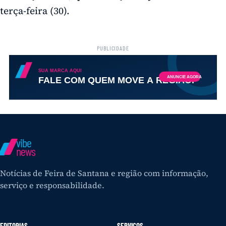
terça-feira (30).
PUBLICIDADE
vibe
news
Notícias de Feira de Santana e região com informação,
serviço e responsabilidade.
EDITORIAS
SERVIÇOS