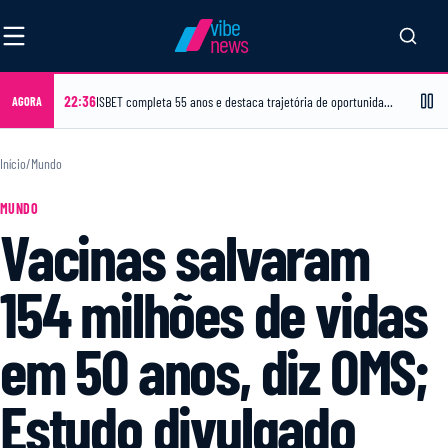
vibe
news
22:36
ISBET completa 55 anos e destaca trajetória de oportunidades para jovens em todo o Brasil
AGORA
Início
/
Mundo
MUNDO
Vacinas salvaram
154 milhões de vidas
em 50 anos, diz OMS;
Estudo divulgado