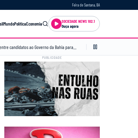
Feira de Santana, BA
SOCIEDADE NEWS 102.1
sil
Mundo
Política
Economia
Ouça agora
Band Bahia realiza tradicional debate entre candidatos ao Governo da Bahia para mais de 300 cidades neste domingo (9)
10:18
PUBLICIDADE