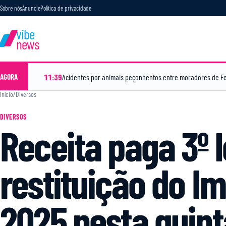
Sobre nós
Anuncie
Política de privacidade
vibe
news
11:39
AGORA
Início
/
Diversos
DIVERSOS
Receita paga 3º l
restituição do I
2025 nesta quint