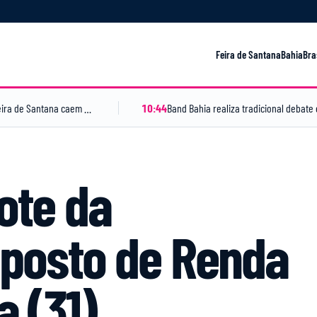
Feira de Santana
Bahia
Bra
Acidentes por animais peçonhentos entre moradores de Feira de Santana caem 38% em 2026
10:44
ote da
mposto de Renda
a (31)