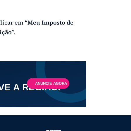
clicar em “
Meu Imposto de
uição
”.