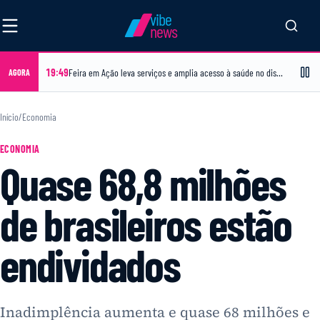
vibe
news
19:49
Feira em Ação leva serviços e amplia acesso à saúde no distrito de Jaíba
AGORA
Início
/
Economia
ECONOMIA
Quase 68,8 milhões
de brasileiros estão
endividados
Inadimplência aumenta e quase 68 milhões e