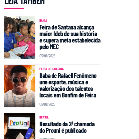
LEIA TAMBÉM
BAHIA
Feira de Santana alcança
maior Ideb de sua história
e supera meta estabelecida
pelo MEC
05/08/2026
FEIRA DE SANTANA
Baba de Rafaell Fenômeno
une esporte, música e
valorização dos talentos
locais em Bonfim de Feira
05/08/2026
BRASIL
Resultado da 2ª chamada
do Prouni é publicado