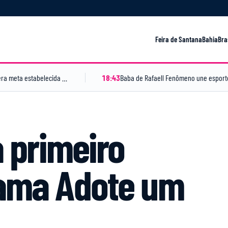
Feira de Santana
Bahia
Bra
Feira de Santana alcança maior Ideb de sua história e supera meta estabelecida pelo MEC
18:43
a primeiro
rama Adote um