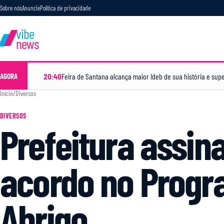
Sobre nós
Anuncie
Política de privacidade
vibe
news
20:40
AGORA
Início
/
Diversos
DIVERSOS
Prefeitura assin
acordo no Prog
Abrigo