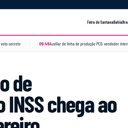
Feira de Santana
Bahia
Bra
 voto secreto
09:49
o de
o INSS chega ao
ereiro