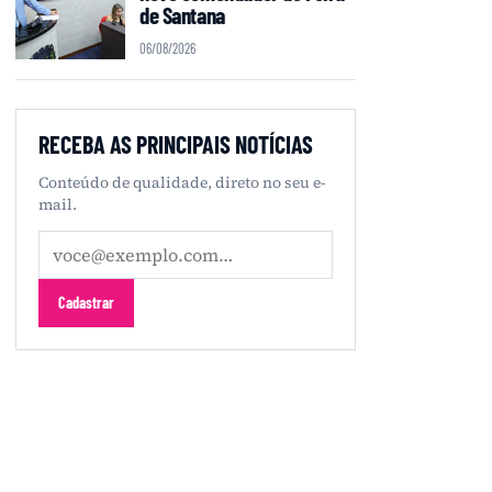
de Santana
06/08/2026
RECEBA AS PRINCIPAIS NOTÍCIAS
Conteúdo de qualidade, direto no seu e-
mail.
Seu
e-
mail
Cadastrar