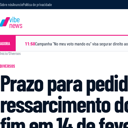
Sobre nós
Anuncie
Política de privacidade
vibe
news
11:50
Campanha "No meu voto mando eu" visa segurar direito ao
AGORA
Início
/
Diversos
DIVERSOS
Prazo para pedid
ressarcimento d
fim em 14 de fev