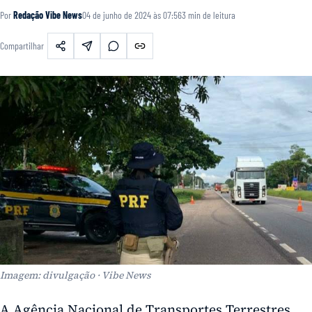
Por
Redação Vibe News
04 de junho de 2024 às 07:56
3
min de leitura
Compartilhar
Imagem: divulgação · Vibe News
A Agência Nacional de Transportes Terrestres