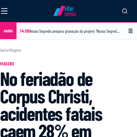
vibe
news
14:06
Nosso Segredo prepara gravação do projeto "Nosso Segredo em Casa" no bairro Papagaio, no dia 16 de agosto
AGORA
Início
/
Viagens
VIAGENS
No feriadão de
Corpus Christi,
acidentes fatais
caem 28% em