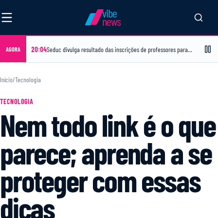
vibe
news
20:04
Seduc divulga resultado das inscrições de professores para atuação no Sabadou
AGORA
Início
/
Tecnologia
TECNOLOGIA
Nem todo link é o que
parece; aprenda a se
proteger com essas
dicas