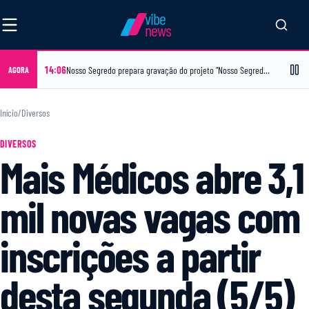
vibe
news
14:06
Nosso Segredo prepara gravação do projeto "Nosso Segredo em Casa" no bairro Papagaio, no dia 16 de agosto
AGORA
Início
/
Diversos
DIVERSOS
Mais Médicos abre 3,1
mil novas vagas com
inscrições a partir
desta segunda (5/5)