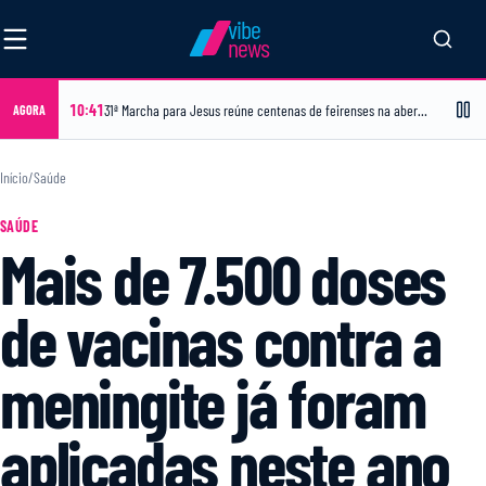
vibe
news
10:41
31ª Marcha para Jesus reúne centenas de feirenses na abertura de edição inédita com dois dias de programação
AGORA
Início
/
Saúde
SAÚDE
Mais de 7.500 doses
de vacinas contra a
meningite já foram
aplicadas neste ano