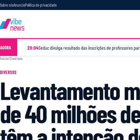
Sobre nós
Anuncie
Política de privacidade
vibe
news
20:04
Seduc divulga resultado das inscrições de professores p
AGORA
Início
/
Diversos
DIVERSOS
Levantamento m
de 40 milhões de
têm a intenção 