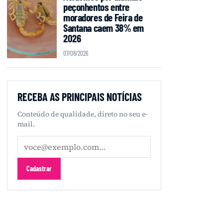
peçonhentos entre
moradores de Feira de
Santana caem 38% em
2026
07/08/2026
RECEBA AS PRINCIPAIS NOTÍCIAS
Conteúdo de qualidade, direto no seu e-
mail.
Seu
e-
mail
Cadastrar