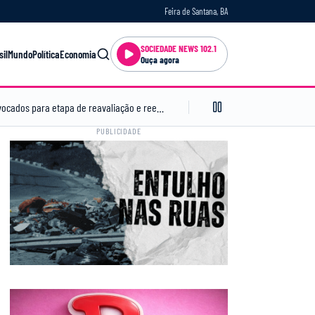
Feira de Santana, BA
SOCIEDADE NEWS 102.1
sil
Mundo
Política
Economia
Ouça agora
Guarda Municipal: divulgada lista de convocados para etapa de reavaliação e reestruturação institucional
11:39
PUBLICIDADE