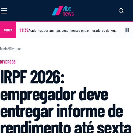
vibe
news
11:39
Acidentes por animais peçonhentos entre moradores de Feira de Santana caem 38% em 2026
AGORA
Início
/
Diversos
DIVERSOS
IRPF 2026:
empregador deve
entregar informe de
rendimento até sexta