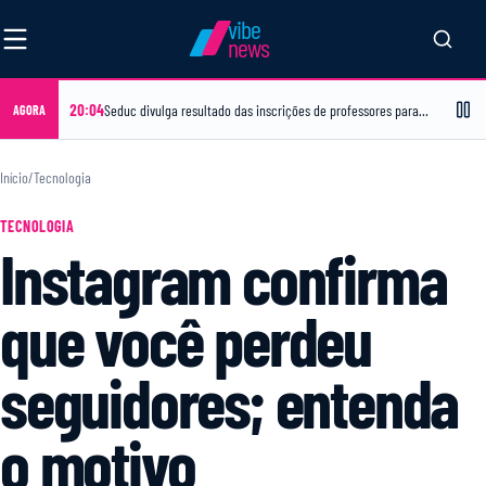
vibe
news
20:04
Seduc divulga resultado das inscrições de professores para atuação no Sabadou
AGORA
Início
/
Tecnologia
TECNOLOGIA
Instagram confirma
que você perdeu
seguidores; entenda
o motivo