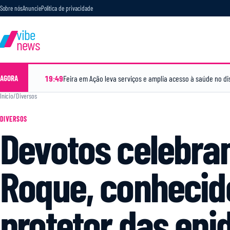
Sobre nós
Anuncie
Política de privacidade
vibe
news
19:49
Feira em Ação leva serviços e amplia acesso à saúde no dis
AGORA
Início
/
Diversos
DIVERSOS
Devotos celebram
Roque, conheci
protetor das epi