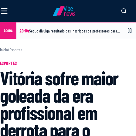
vibe
news
20:04
Seduc divulga resultado das inscrições de professores para atuação no Sabadou
AGORA
Início
/
Esportes
ESPORTES
Vitória sofre maior
goleada da era
profissional em
derrota para o