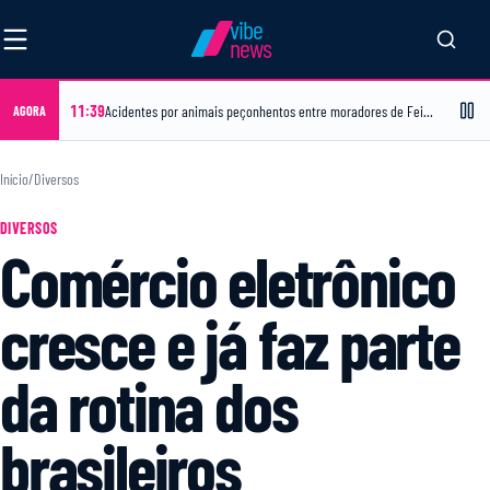
vibe
news
11:39
Acidentes por animais peçonhentos entre moradores de Feira de Santana caem 38% em 2026
AGORA
Início
/
Diversos
DIVERSOS
Comércio eletrônico
cresce e já faz parte
da rotina dos
brasileiros