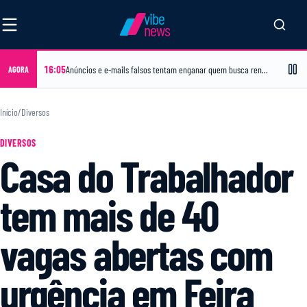
vibe
news
16:05
Anúncios e e-mails falsos tentam enganar quem busca renegociar dívidas
AGORA
Início
/
Diversos
DIVERSOS
Casa do Trabalhador
tem mais de 40
vagas abertas com
urgência em Feira