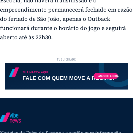
Escócia, não haverá transmissão e o
empreendimento permanecerá fechado em razão
do feriado de São João, apenas o Outback
funcionará durante o horário do jogo e seguirá
aberto até às 22h30.
PUBLICIDADE
vibe
news
Notícias de Feira de Santana e região com informação,