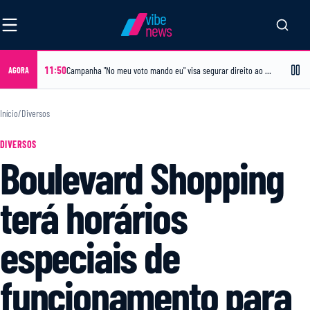
vibe
news
11:50
Campanha "No meu voto mando eu" visa segurar direito ao voto secreto
AGORA
Início
/
Diversos
DIVERSOS
Boulevard Shopping
terá horários
especiais de
funcionamento para