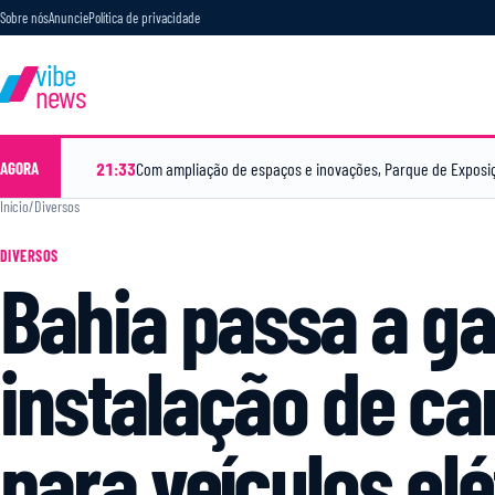
Sobre nós
Anuncie
Política de privacidade
vibe
news
21:33
AGORA
Início
/
Diversos
DIVERSOS
Bahia passa a ga
instalação de c
para veículos el