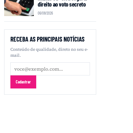
direito ao voto secreto
06/08/2026
RECEBA AS PRINCIPAIS NOTÍCIAS
Conteúdo de qualidade, direto no seu e-
mail.
Seu
e-
mail
Cadastrar