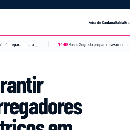
Feira de Santana
Bahia
Bra
Com ampliação de espaços e inovações, Parque de Exposição é preparado para a Expofeira 2026
14:06
rantir
arregadores
étricos em