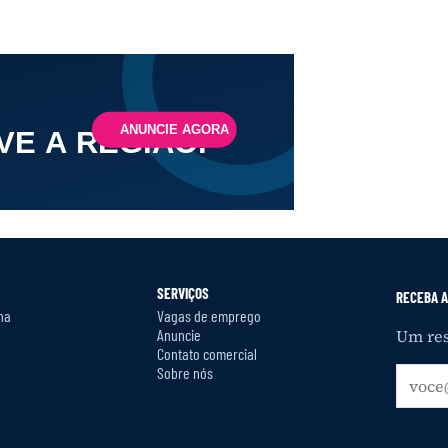
SERVIÇOS
RECEBA A
na
Vagas de emprego
Anuncie
Um res
Contato comercial
Sobre nós
Seu
e-
mail