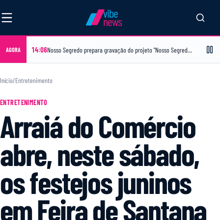
vibe
news
14:06
Nosso Segredo prepara gravação do projeto "Nosso Segredo em Casa" no bairro Papagaio, no dia 16 de agosto
AGORA
Início
/
Entretenimento
ENTRETENIMENTO
Arraiá do Comércio
abre, neste sábado,
os festejos juninos
em Feira de Santana